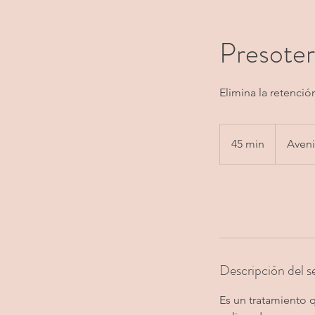
Presoter
Elimina la retenció
45 min
4
Aveni
5
m
Reservar ahora
i
n
Descripción del se
Es un tratamiento q